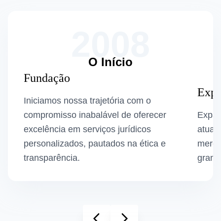
2008
O Início
Fundação
Expa
Iniciamos nossa trajetória com o
compromisso inabalável de oferecer
Expan
excelência em serviços jurídicos
atuaç
personalizados, pautados na ética e
merca
transparência.
grand