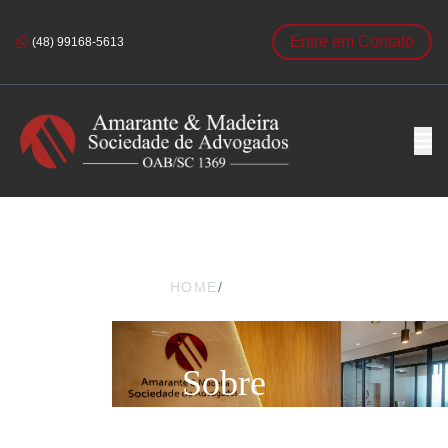
Entre em Contato
(48) 99168-5613
HOME
/
SOBRE
Sobre