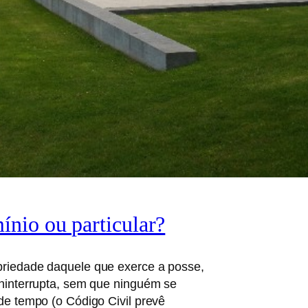
nio ou particular?
priedade daquele que exerce a posse,
ininterrupta, sem que ninguém se
de tempo (o Código Civil prevê