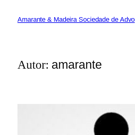
Pular
para
Amarante & Madeira Sociedade de Adv
o
conteúdo
Autor:
amarante