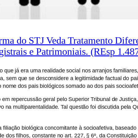
rma do STJ Veda Tratamento Difere
egistrais e Patrimoniais. (REsp 1.
o que já era uma realidade social nos arranjos familiares
 sem que se desconsidere a legitimidade factual do pai o
 o nome dos pais biológicos somado ao dos pais socioafet
o em repercussão geral pelo Superior Tribunal de Justiça,
tivo na multiparentalidade. Tal questão foi discutida pel
 filiação biológica concomitante à socioafetiva, baseado
de dos filhos, constante no art. 227, § 6º, da Constituiç